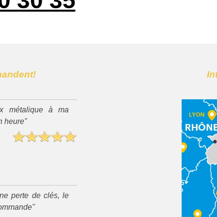
0 30 35
mandent!
In
x métalique à ma
n heure"
ne perte de clés, le
recommande"