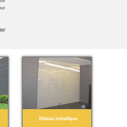
 de
our
ité
Rideau métallique