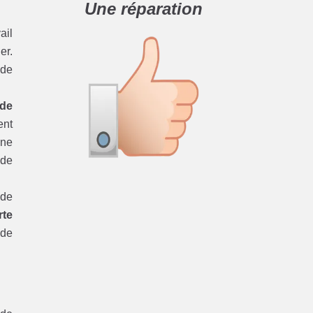
Une réparation
ail
er.
 de
 de
ent
 ne
 de
ode
rte
 de