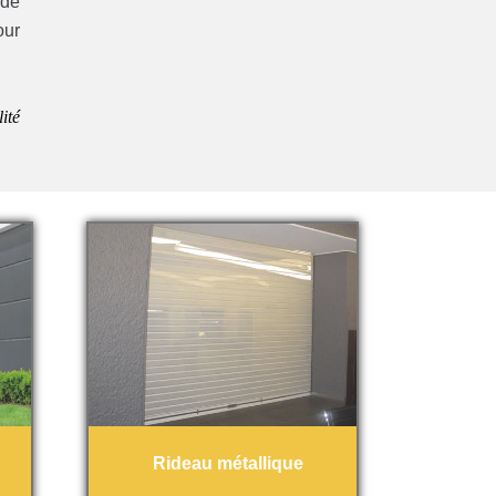
 de
our
ité
Rideau métallique