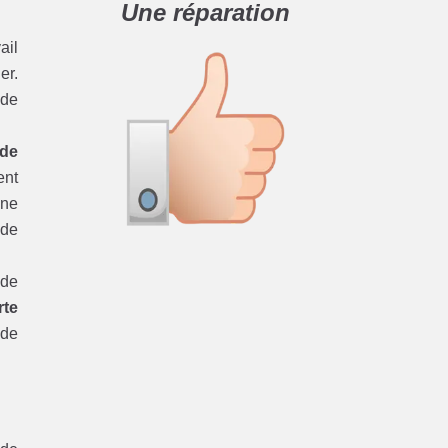
Une réparation
ail
er.
 de
 de
ent
 ne
 de
ode
rte
 de