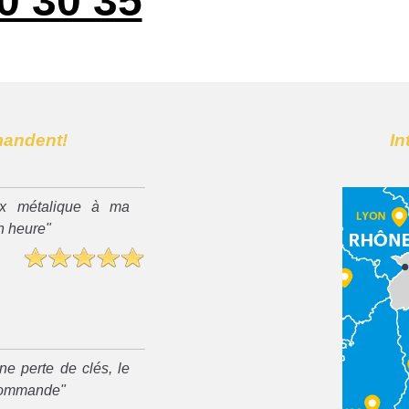
0 30 35
mandent!
In
x métalique à ma
n heure"
ne perte de clés, le
recommande"