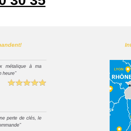
0 30 35
mandent!
In
x métalique à ma
n heure"
ne perte de clés, le
recommande"