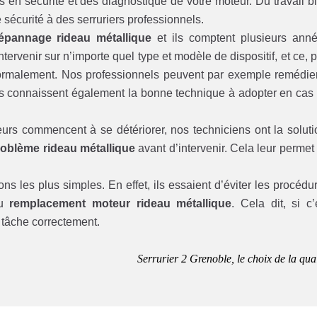
en sécurité et des diagnostique de votre moteur. Du travail b
e sécurité à des serruriers professionnels.
épannage rideau métallique
et ils comptent plusieurs ann
ervenir sur n’importe quel type et modèle de dispositif, et ce, 
normalement. Nos professionnels peuvent par exemple remédie
s connaissent également la bonne technique à adopter en cas
urs commencent à se détériorer, nos techniciens ont la soluti
oblème rideau métallique
avant d’intervenir. Cela leur permet
ions les plus simples. En effet, ils essaient d’éviter les procédu
du
remplacement moteur rideau métallique
. Cela dit, si c’
e tâche correctement.
Serrurier 2 Grenoble, le choix de la qual