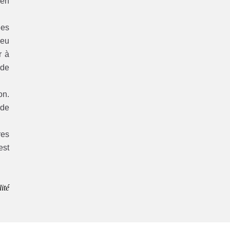
ien
ées
peu
r à
 de
on.
 de
res
est
ité