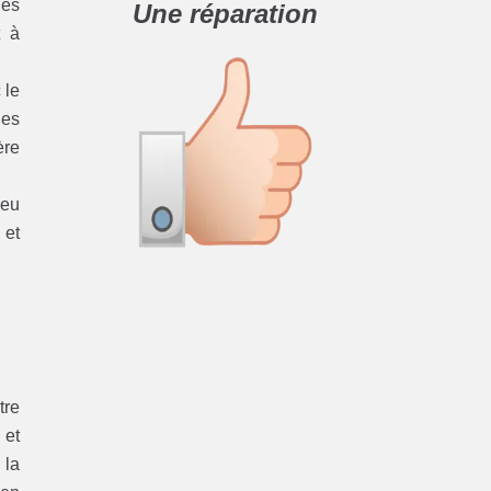
les
Une réparation
t à
 le
nes
ère
Peu
 et
tre
 et
 la