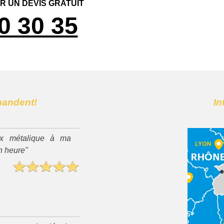
 UN DEVIS GRATUIT
0 30 35
mandent!
In
x métalique à ma
n heure"