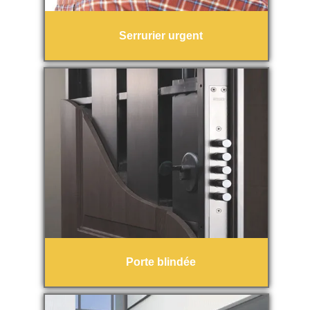
Serrurier urgent
Porte blindée