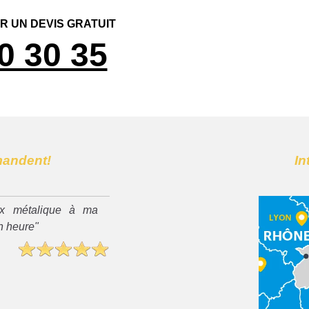
 UN DEVIS GRATUIT
0 30 35
mandent!
In
x métalique à ma
n heure"