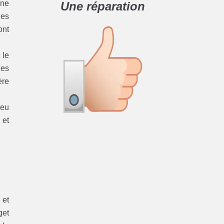
 ne
Une réparation
les
ont
 le
nes
ère
Peu
 et
 et
get