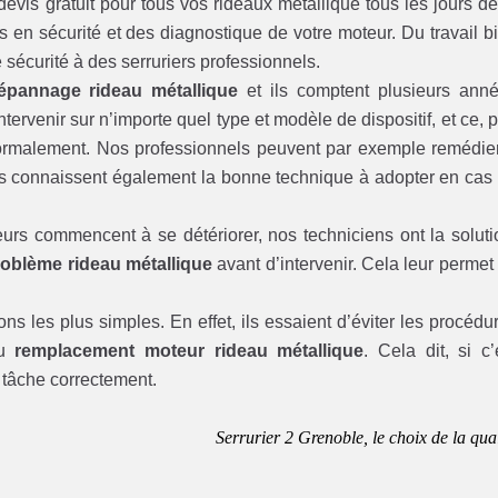
evis gratuit pour tous vos rideaux métallique tous les jours de
en sécurité et des diagnostique de votre moteur. Du travail b
e sécurité à des serruriers professionnels.
épannage rideau métallique
et ils comptent plusieurs ann
ervenir sur n’importe quel type et modèle de dispositif, et ce, 
normalement. Nos professionnels peuvent par exemple remédie
s connaissent également la bonne technique à adopter en cas
urs commencent à se détériorer, nos techniciens ont la soluti
oblème rideau métallique
avant d’intervenir. Cela leur permet
ions les plus simples. En effet, ils essaient d’éviter les procédu
du
remplacement moteur rideau métallique
. Cela dit, si c’
e tâche correctement.
Serrurier 2 Grenoble, le choix de la qual