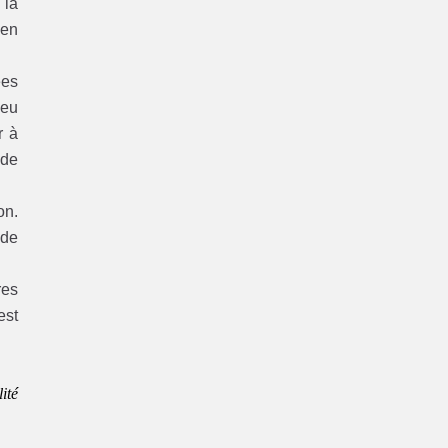
 la
ien
ées
peu
r à
 de
on.
 de
res
est
ité