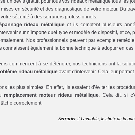
se un devis gratuit pour tous vos rideaux métallique tous les jo
ises en sécurité et des diagnostique de votre moteur. Du trav
 votre sécurité à des serruriers professionnels.
épannage rideau métallique
et ils comptent plusieurs ann
ervenir sur n’importe quel type et modèle de dispositif, et ce, 
normalement. Nos professionnels peuvent par exemple remédie
s connaissent également la bonne technique à adopter en cas
urs commencent à se détériorer, nos techniciens ont la soluti
oblème rideau métallique
avant d’intervenir. Cela leur permet
ions les plus simples. En effet, ils essaient d’éviter les procédu
du
remplacement moteur rideau métallique
. Cela dit, si c’
e tâche correctement.
Serrurier 2 Grenoble, le choix de la qual