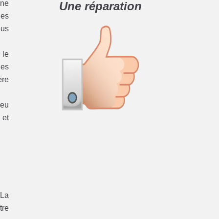
 ne
Une réparation
les
ous
 le
nes
ère
Peu
 et
 La
tre