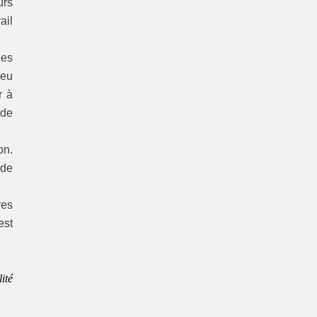
urs
ail
ées
peu
r à
 de
on.
 de
res
est
ité