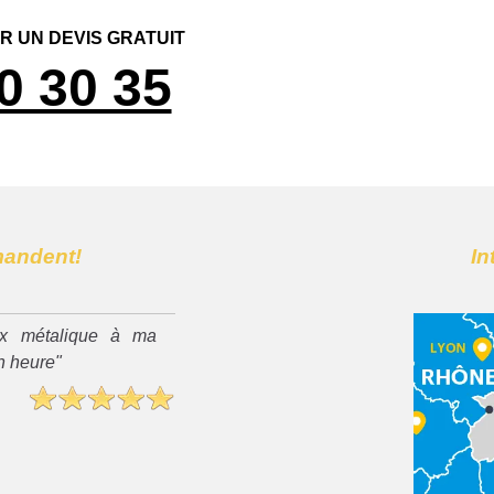
 UN DEVIS GRATUIT
0 30 35
mandent!
In
x métalique à ma
n heure"