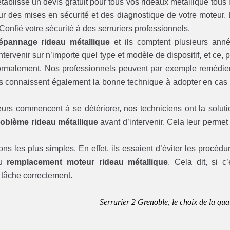
tablisse un devis gratuit pour tous vos rideaux métallique tous 
r des mises en sécurité et des diagnostique de votre moteur.
. Confié votre sécurité à des serruriers professionnels.
épannage rideau métallique
et ils comptent plusieurs ann
ervenir sur n’importe quel type et modèle de dispositif, et ce, 
normalement. Nos professionnels peuvent par exemple remédie
s connaissent également la bonne technique à adopter en cas
urs commencent à se détériorer, nos techniciens ont la soluti
oblème rideau métallique
avant d’intervenir. Cela leur permet
ions les plus simples. En effet, ils essaient d’éviter les procédu
du
remplacement moteur rideau métallique
. Cela dit, si c’
e tâche correctement.
Serrurier 2 Grenoble, le choix de la qual