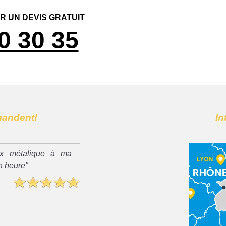
 UN DEVIS GRATUIT
0 30 35
mandent!
In
x métalique à ma
n heure"