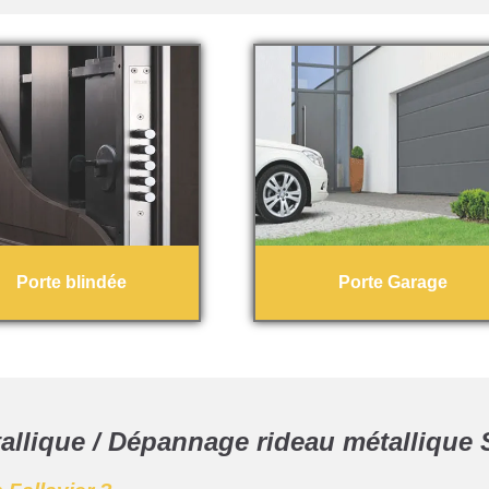
Porte blindée
Porte Garage
llique / Dépannage rideau métallique S