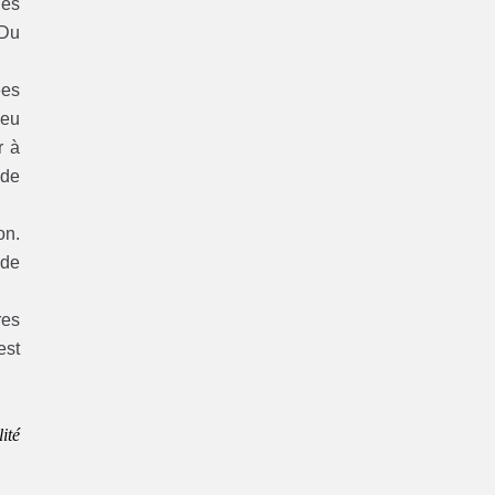
les
 Du
ées
peu
r à
 de
on.
 de
res
est
ité