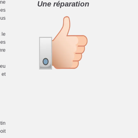
 ne
Une réparation
les
ous
 le
nes
ère
Peu
 et
tin
oit