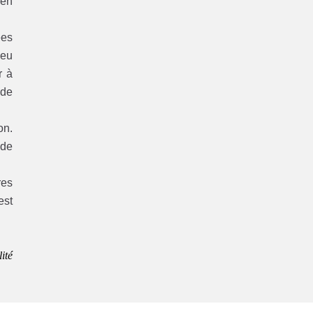
ien
ées
peu
r à
 de
on.
 de
res
est
ité