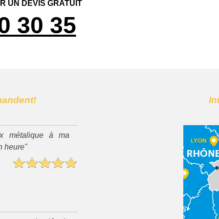
 UN DEVIS GRATUIT
0 30 35
mandent!
In
x métalique à ma
n heure"