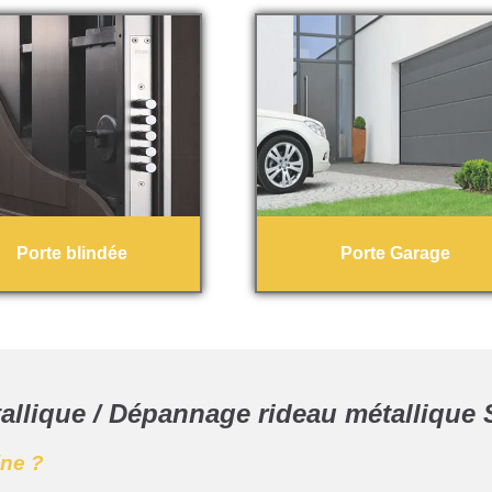
Porte blindée
Porte Garage
allique / Dépannage rideau métallique 
ine ?