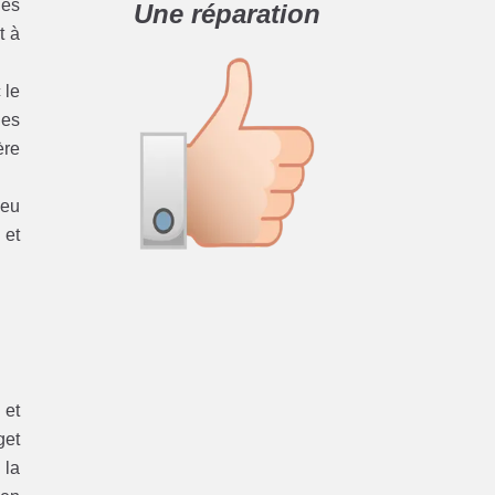
les
Une réparation
t à
 le
nes
ère
Peu
 et
 et
get
 la