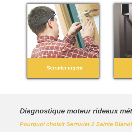
Serrurier urgent
Diagnostique moteur rideaux mét
Pourquoi choisir Serrurier 2 Sainte Bland