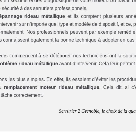
en sécurité et des diagnostique de votre moteur. Du travail b
e sécurité à des serruriers professionnels.
épannage rideau métallique
et ils comptent plusieurs ann
ervenir sur n’importe quel type et modèle de dispositif, et ce, 
normalement. Nos professionnels peuvent par exemple remédie
s connaissent également la bonne technique à adopter en cas
urs commencent à se détériorer, nos techniciens ont la soluti
oblème rideau métallique
avant d’intervenir. Cela leur permet
ions les plus simples. En effet, ils essaient d’éviter les procédu
du
remplacement moteur rideau métallique
. Cela dit, si c’
e tâche correctement.
Serrurier 2 Grenoble, le choix de la qual