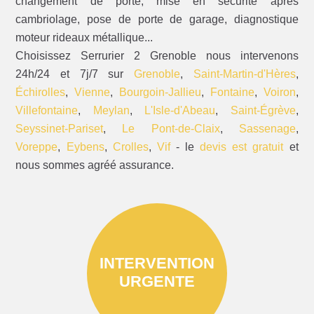
changement de porte, mise en sécurité après
cambriolage, pose de porte de garage, diagnostique
moteur rideaux métallique...
Choisissez Serrurier 2 Grenoble nous intervenons
24h/24 et 7j/7 sur
Grenoble
,
Saint-Martin-d'Hères
,
Échirolles
,
Vienne
,
Bourgoin-Jallieu
,
Fontaine
,
Voiron
,
Villefontaine
,
Meylan
,
L'Isle-d'Abeau
,
Saint-Égrève
,
Seyssinet-Pariset
,
Le Pont-de-Claix
,
Sassenage
,
Voreppe
,
Eybens
,
Crolles
,
Vif
- le
devis est gratuit
et
nous sommes agréé assurance.
INTERVENTION
URGENTE