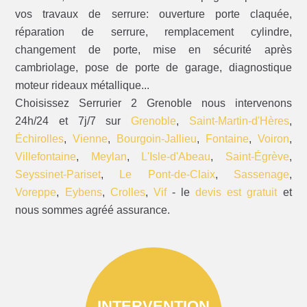
vos travaux de serrure: ouverture porte claquée,
réparation de serrure, remplacement cylindre,
changement de porte, mise en sécurité après
cambriolage, pose de porte de garage, diagnostique
moteur rideaux métallique...
Choisissez Serrurier 2 Grenoble nous intervenons
24h/24 et 7j/7 sur
Grenoble
,
Saint-Martin-d'Hères
,
Échirolles
,
Vienne
,
Bourgoin-Jallieu
,
Fontaine
,
Voiron
,
Villefontaine
,
Meylan
,
L'Isle-d'Abeau
,
Saint-Égrève
,
Seyssinet-Pariset
,
Le Pont-de-Claix
,
Sassenage
,
Voreppe
,
Eybens
,
Crolles
,
Vif
- le
devis est gratuit
et
nous sommes agréé assurance.
INTERVENTION