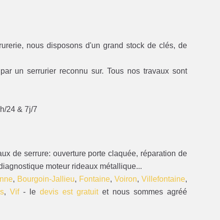
urerie, nous disposons d'un grand stock de clés, de
par un serrurier reconnu sur. Tous nos travaux sont
4h/24 & 7j/7
ux de serrure: ouverture porte claquée, réparation de
diagnostique moteur rideaux métallique...
enne
,
Bourgoin-Jallieu
,
Fontaine
,
Voiron
,
Villefontaine
,
es
,
Vif
- le
devis est gratuit
et nous sommes agréé