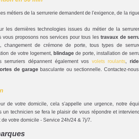
Les métiers de la serrurerie demandent de l'exigence, de la rigu
.
ur les dernières technologies issues du métier de la serrurer
 vous proposons nos services pour tous les
travaux de serr
e
, changement de crémone de porte, tous types de serrur
ation de votre logement,
blindage
de porte, installation de serr
os serruriers dépannent également vos
volets roulants
,
rid
ortes de garage
basculante ou sectionnelle. Contactez-nous
in
eur de votre domicile, cela s'appelle une urgence, notre équ
s un technicien se fera le plaisir de vous répondre et intervien
 de votre domicile - Service 24h/24 & 7j/7.
marques