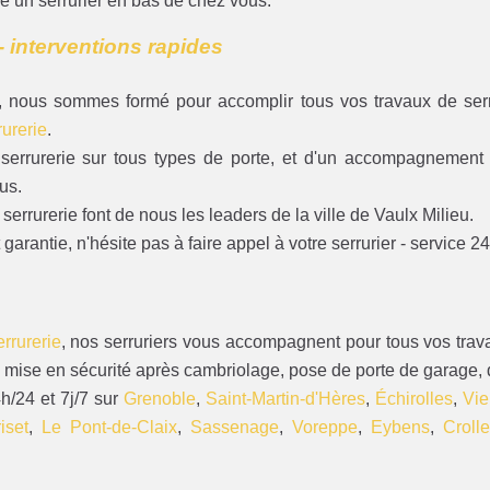
e un serrurier en bas de chez vous.
- interventions rapides
us, nous sommes formé pour accomplir tous vos travaux de serr
urerie
.
n serrurerie sur tous types de porte, et d'un accompagnement 
us.
rrurerie font de nous les leaders de la ville de Vaulx Milieu.
garantie, n'hésite pas à faire appel à votre serrurier - service 2
errurerie
, nos serruriers vous accompagnent pour tous vos trava
 mise en sécurité après cambriolage, pose de porte de garage, 
h/24 et 7j/7 sur
Grenoble
,
Saint-Martin-d'Hères
,
Échirolles
,
Vi
iset
,
Le Pont-de-Claix
,
Sassenage
,
Voreppe
,
Eybens
,
Croll