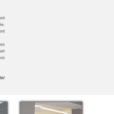
ont
ée.
ont
ues
uel
nos
ité