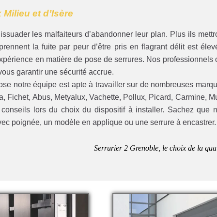
Milieu et d’Isère
 dissuader les malfaiteurs d’abandonner leur plan. Plus ils mettr
rennent la fuite par peur d’être pris en flagrant délit est élev
expérience en matière de pose de serrures. Nos professionnels 
e vous garantir une sécurité accrue.
se notre équipe est apte à travailler sur de nombreuses marq
sa, Fichet, Abus, Metyalux, Vachette, Pollux, Picard, Carmine, M
conseils lors du choix du dispositif à installer. Sachez que 
vec poignée, un modèle en applique ou une serrure à encastrer.
Serrurier 2 Grenoble, le choix de la qual